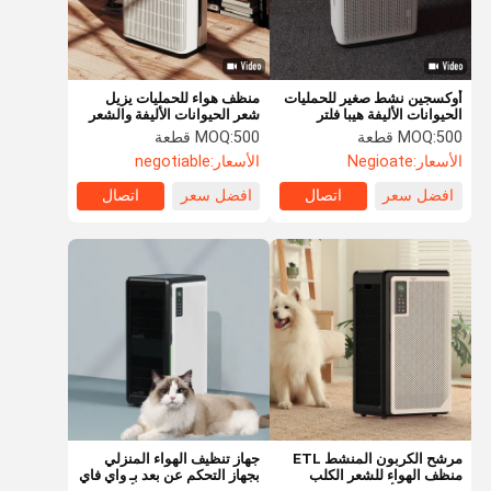
أوكسجين نشط صغير للحمليات
منظف هواء للحمليات يزيل
الحيوانات الأليفة هيبا فلتر
شعر الحيوانات الأليفة والشعر
منظف الهواء التحكم WIFI
500 قطعة
MOQ:
500 قطعة
MOQ:
للحيوانات الأليفة
الأسعار:
Negioate
الأسعار:
negotiable
افضل سعر
اتصال
افضل سعر
اتصال
المنزل
المنتجات
فيديوهات
حولنا
مرشح الكربون المنشط ETL
جهاز تنظيف الهواء المنزلي
منظف الهواء للشعر الكلب
بجهاز التحكم عن بعد بـ واي فاي