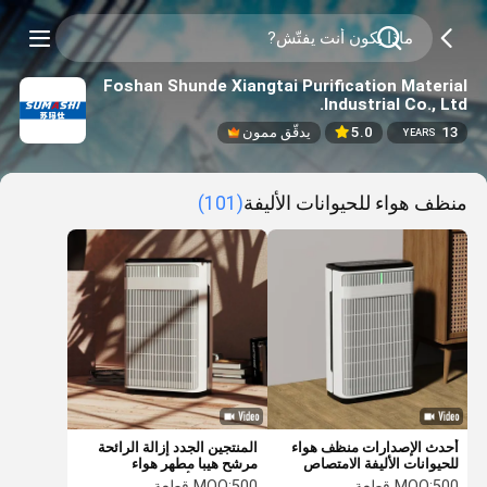
Foshan Shunde Xiangtai Purification Material
Industrial Co., Ltd.
13
5.0
يدقّق ممون
YEARS
منظف هواء للحيوانات الأليفة
(101)
أحدث الإصدارات منظف هواء
المنتجين الجدد إزالة الرائحة
للحيوانات الأليفة الامتصاص
مرشح هيبا مطهر هواء
الشعر العائم مرشح هيبا إزالة
للحيوانات الأليفة مع تحكم واي
500 قطعة
MOQ:
500 قطعة
MOQ: