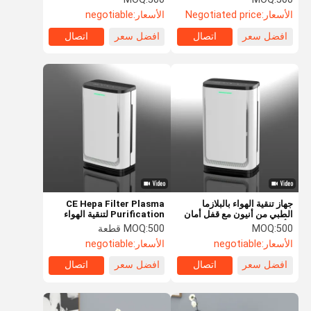
للتعديل
الأسعار:
Negotiated price
الأسعار:
negotiable
افضل سعر
اتصال
افضل سعر
اتصال
جهاز تنقية الهواء بالبلازما
CE Hepa Filter Plasma
الطبي من أنيون مع قفل أمان
Purification لتنقية الهواء
للأطفال
للغبار والدخان
500
MOQ:
500 قطعة
MOQ:
الأسعار:
negotiable
الأسعار:
negotiable
افضل سعر
اتصال
افضل سعر
اتصال