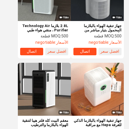
جهاز تنقية الهواء بالبلازما
2.8L بلازما Technology Air
المحمول بتيار مباشر من
Purifier ، منقي هواء طبي
الأشعة فوق البنفسجية
للمستشفى
500 قطعة
MOQ:
500 قطعة
MOQ:
لحساسية الغرفة XT-KJA06
الأسعار:
negotiable
الأسعار:
negotiable
افضل سعر
اتصال
افضل سعر
اتصال
المنزل
المنتجات
فيديوهات
حولنا
جهاز تنقية الهواء بالبلازما الذكي
معقم البيت كله فلتر هيبا لتنقية
للغرفة Hepa مع مراقبة
الهواء بالبلازما والترطيب