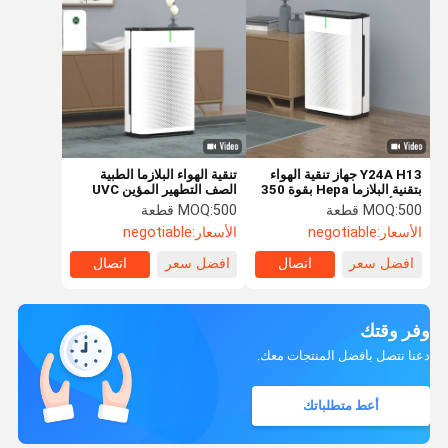
Y24A H13 جهاز تنقية الهواء
تنقية الهواء البلازما الطبية
بتقنية البلازما Hepa بقوة 350
الصف التطهير المؤين UVC
مللي أمبير / ساعة دينامو التيار
للمنزل
500 قطعة
MOQ:
500 قطعة
MOQ:
المتردد
الأسعار:
negotiable
الأسعار:
negotiable
افضل سعر
اتصال
افضل سعر
اتصال
وفر وقتك
دعنا نتصل بأفضل المنتجات معك.
أعط متطلباتك