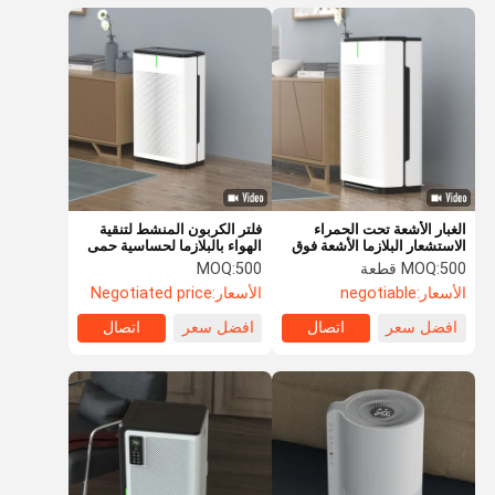
الغبار الأشعة تحت الحمراء
فلتر الكربون المنشط لتنقية
الاستشعار البلازما الأشعة فوق
الهواء بالبلازما لحساسية حمى
البنفسجية ضوء 95 واط منقي
القش
500 قطعة
MOQ:
500
MOQ:
الهواء المحمول ≤35-60dB
الأسعار:
negotiable
الأسعار:
Negotiated price
افضل سعر
اتصال
افضل سعر
اتصال