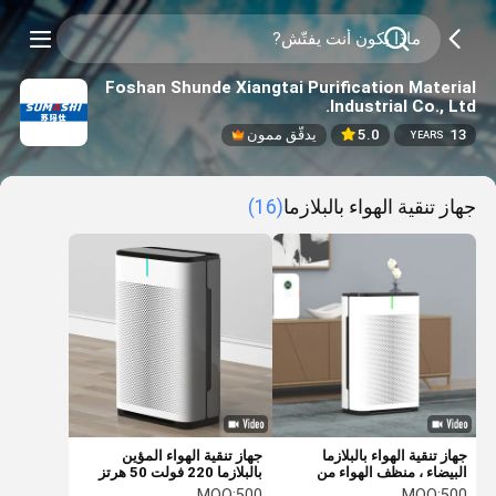
Foshan Shunde Xiangtai Purification Material
Industrial Co., Ltd.
13
5.0
يدقّق ممون
YEARS
جهاز تنقية الهواء بالبلازما
(16)
جهاز تنقية الهواء بالبلازما
جهاز تنقية الهواء المؤين
البيضاء ، منظف الهواء من
بالبلازما 220 فولت 50 هرتز
بلازماwave 3 سرعات قابلة
لإزالة غبار غرفة التدخين
MOQ:
500
MOQ:
500