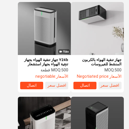
جهاز تنقية الهواء بالكربون
Y24b جهاز تنقية الهواء بجهاز
المنشط للفيروسات
تنقية الهواء بجهاز استشعار
2120.9M3 / H CADR ODM
الأتربة عالي الدقة
500
MOQ:
500 قطعة
MOQ:
الأسعار:
Negotiated price
الأسعار:
negotiable
افضل سعر
اتصال
افضل سعر
اتصال