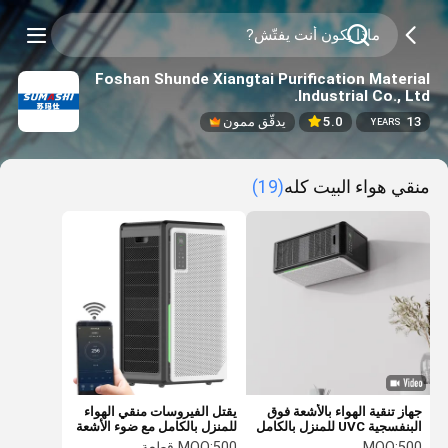
Foshan Shunde Xiangtai Purification Material
Industrial Co., Ltd.
13
5.0
يدقّق ممون
YEARS
منقي هواء البيت كله
(19)
جهاز تنقية الهواء بالأشعة فوق
يقتل الفيروسات منقي الهواء
البنفسجية UVC للمنزل بالكامل
للمنزل بالكامل مع ضوء الأشعة
مع فلتر الكربون المنشط
فوق البنفسجية FCC المعتمد
500
MOQ:
500 قطعة
MOQ: