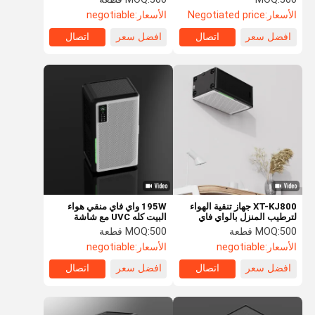
من RoHS
الأسعار:
Negotiated price
الأسعار:
negotiable
افضل سعر
اتصال
افضل سعر
اتصال
XT-KJ800 جهاز تنقية الهواء
195W واي فاي منقي هواء
لترطيب المنزل بالواي فاي
البيت كله UVC مع شاشة
والتحكم في محرك التيار
مراقبة
500 قطعة
MOQ:
500 قطعة
MOQ:
المستمر
الأسعار:
negotiable
الأسعار:
negotiable
افضل سعر
اتصال
افضل سعر
اتصال