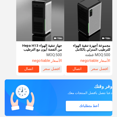
مجموعة أجهزة تنقية الهواء
جهاز تنقية الهواء Hepa H13
للترطيب المنزلي بالكامل
من الفضة أيون مع الترطيب
لمحرك Dust Japan Nidec-
500 قطعة
MOQ:
500
MOQ:
Shibaura DC
الأسعار:
negotiable
الأسعار:
negotiable
افضل سعر
اتصال
افضل سعر
اتصال
وفر وقتك
دعنا نتصل بأفضل المنتجات معك.
أعط متطلباتك