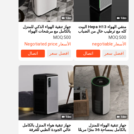
منقي الهواء Hepa H13 البيت
جهاز تنقية الهواء الذكي للمنزل
كله مع ترطيب خالٍ من الضباب
بالكامل مع مرشحات الهواء
المنزلية بالبلازما
MOQ:
500
MOQ:
500
الأسعار:
negotiable
الأسعار:
Negotiated price
افضل سعر
اتصال
افضل سعر
اتصال
المنزل
المنتجات
فيديوهات
حولنا
جهاز تنقية الهواء للمنزل
جهاز تنقية هواء المنزل بالكامل
بالكامل بمساحة 36 مترًا مربعًا
عالي الجودة الطبي للغرفة