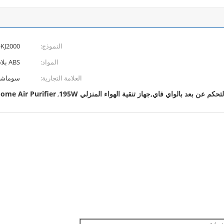
النموذج:
-KJ2000
المواد:
ABS بلاستيك
العلامة التجارية:
سوماش
حكم عن بعد بالواي فاي,جهاز تنقية الهواء المنزلي 195W
ome Air Purifier
,