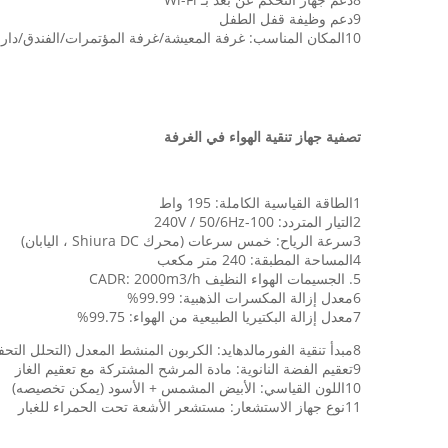
9دعم وظيفة قفل الطفل
10المكان المناسب: غرفة المعيشة/غرفة المؤتمرات/الفندق/دار رعاية المسنين (دعم معلّق على الجدار)
تصفية جهاز تنقية الهواء في الغرفة
1الطاقة القياسية الكاملة: 195 واط
2التيار المتردد: 100-240V / 50/6Hz
3سرعة الرياح: خمس سرعات (محرك Shiura DC ، اليابان)
4المساحة المطبقة: 240 متر مكعب
5. الجسيمات الهواء النظيف CADR: 2000m3/h
6معدل إزالة المكسرات الذهبية: 99.99%
7معدل إزالة البكتيريا الطبيعية من الهواء: 99.75%
8مبدأ تنقية الفورمالدهايد: الكربون المنشط المعدل (التحلل التحفيزي)
9تعقيم الفضة النانوية: مادة المرشح المشتركة مع تعقيم الغاز
10اللون القياسي: الأبيض المشمس + الأسود (يمكن تخصيصه)
11نوع جهاز الاستشعار: مستشعر الأشعة تحت الحمراء للغبار