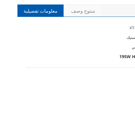
منتوج وصف
معلومات تفصيلية
XT
ي
195W H