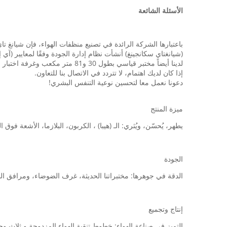
الأسئلة الشائعة
باعتبارها الشركة الرائدة في تصنيع منظفات الهواء، فإن شيانغ تاي لديها ما يقرب من 10 سنوات من الخبرة في تقديم
(شيانغتاي سكانجينغ) أنشأت نظام إدارة الجودة وفقًا لمعايير (آي إس أو 9001، آي إس أو 13485، بي إس سي آي، إس ج
لدينا أيضاً مختبر قياسي بطول 30 و81 متر مكعب وغرفة اختبار الضوضاء وغرفة اختبار الشيخوخة، والتي تستخدم بشكل رئيسي لاختبار مؤشرات أداء منظفات الهواء.
إذا كان لديك اهتمام، لا تتردد في الاتصال بنا للتعاون.
دعونا نعمل معا لتحسين نوعية التنفس البشري!
ميزة المنتج
يطهر، يُحسّن، ويُثري: الـ (هيبا) ، الكربون، البلازما، الأشعة فو
الجودة
الدقة في جوهرها: مختبراتنا الحديثة، غرف الضوضاء، ومرافق الشيخوخة، 30m3 و 81m3، تضم نظام فحص جودة دقيق. ثق بنا لضمان ا
إنتاج وتجميع
التميز في صناعة الهواء: خطوط تنقية الهواء المزدوجة و ثلاث وحدات إنتاج المرشحات يقودها خبر