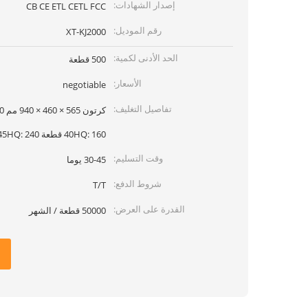
إصدار الشهادات:
CB CE ETL CETL FCC
رقم الموديل:
XT-KJ2000
الحد الأدنى لكمية:
500 قطعة
الأسعار:
negotiable
تفاصيل التغليف:
40HQ: 160 قطعة 45HQ: 240 قطعة
وقت التسليم:
30-45 يوما
شروط الدفع:
T/T
القدرة على العرض:
50000 قطعة / الشهر