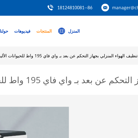
manager@ch
86--18124810081
المنزل
المنتجات
فيديوهات
حولنا
يف الهواء المنزلي بجهاز التحكم عن بعد بـ واي فاي 195 واط للحيوانات الأليفة الحساسة
 واي فاي 195 واط للحيوانات الأليفة الحساسة