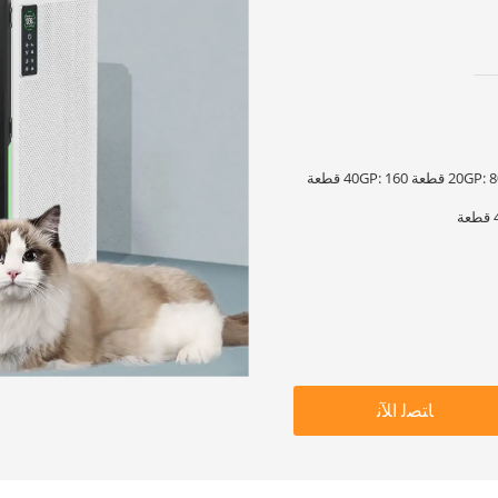
كرتون 565 × 460 × 940 مم 20GP: 80 قطعة 40GP: 160 قطعة
ﺎﺘﺼﻟ ﺍﻶﻧ