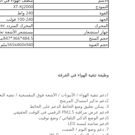
الاسم
منظف الهواء في ال
النموذج
XT-KJ2000
القوة
240 واط
الجهد
100-240 فولت
المحرك
المحرك المتردد Nidec
جهاز استشعار
مستشعر الأشعة تحت
حجم المنتج
484.5*366*847ملم
حجم العبوة
565x460x940ملم
وظيفة تنقية الهواء في الغرفة
1دعم تنقية الهواء / الأنيونات / الأشعة فوق البنفسجية / تنقية التعقيم / تنقية الجسيمات PM2.5 / ترطيب ستائر المياه / جهاز تحكم عن بعد WiFi
2دعم تذكير استبدال المرشح
3. يمكن تعليق وضع الحائط الدعم على الحائط
4دعم عرض مراقبة PM2.5 الرقمي في الوقت الحقيقي
5دعم الوضع الذكي التلقائي / وضع توقيت
6دعم شاشة لمسة LED
7. دعم وضع النوم / الصمت
8دعم جهاز التحكم عن بعد بـ Wi-Fi