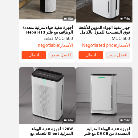
جهاز تنقية الهواء المؤين للأشعة
أجهزة تنقية هواء منزلية متعددة
فوق البنفسجية للمنزل بالكامل
الوظائف مع فلتر Hepa H13
لإزالة رائحة الدخان من
لون أبيض عاجي
500
MOQ:
500 قطعة
MOQ:
التولوين فورمالديهايد
الأسعار:
Negotiated price
الأسعار:
negotiable
افضل سعر
اتصال
افضل سعر
اتصال
المنزل
المنتجات
فيديوهات
حولنا
أجهزة تنقية الهواء المنزلية
120W أجهزة تنقية الهواء
المعتمدة من CE CB مع فلتر
المنزلية Slient للحمام مع