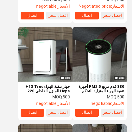
الترطيب
الأسعار:
Negotiated price
الأسعار:
negotiable
افضل سعر
اتصال
افضل سعر
اتصال
380 قدم مربع PM2.5 أجهزة
جهاز تنقية الهواء H13 True
تنقية الهواء المنزلية التحكم
Hepa للمنزل الداخلي 220
الذكي واي فاي للحساسية
فولت 50 هرتز مع قفل أمان
MOQ:
500
MOQ:
500
للأطفال
الأسعار:
negotiable
الأسعار:
negotiable
افضل سعر
اتصال
افضل سعر
اتصال