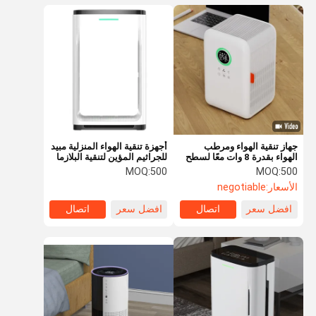
جهاز تنقية الهواء ومرطب
أجهزة تنقية الهواء المنزلية مبيد
الهواء بقدرة 8 وات معًا لسطح
للجراثيم المؤين لتنقية البلازما
المكتب في الغرفة
MOQ:
500
MOQ:
500
الأسعار:
negotiable
افضل سعر
اتصال
افضل سعر
اتصال