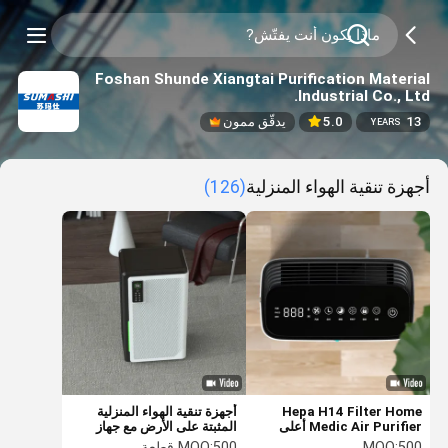
Foshan Shunde Xiangtai Purification Material
Industrial Co., Ltd.
13
5.0
يدقّق ممون
YEARS
أجهزة تنقية الهواء المنزلية
(126)
Hepa H14 Filter Home
أجهزة تنقية الهواء المنزلية
Medic Air Purifier أعلى
المثبتة على الأرض مع جهاز
منظف غبار Cadr
تحكم عن بعد بالواي فاي مع
500
MOQ:
500 قطعة
MOQ: