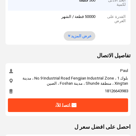
الحد الأدنى
500 قطعة
لكمية
القدرة على
50000 قطعة / الشهر
العرض
عرض المزيد
تفاصيل الاتصال
Paul
بلوك 1 ، No.9 Industrial Road Fengjian Industrial Zone ، مدينة
Xingtan ، منطقة Shunde ، مدينة Foshan ، الصين
18126643983
ﺎﺘﺼﻟ ﺍﻶﻧ
احصل على افضل سعر ل