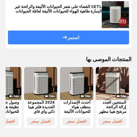
CETL القضاء على شعر الحيوانات الأليفة والرائحة غير
السارة طاهية الهواء للحيوانات الأليفة لعائلة الحيوانات
الأليفة
استمر
المنتجات الموصى بها
المنتجين الجدد
أحدث الإصدارات
2024 المجموعة
وصول جديد
إزالة الرائحة
منظف هواء
الجديدة فلتر هيبا
نظيفة هواء 
مرشح هيبا مطهر
للحيوانات الأليفة
ذكي واي فاي
للحيوانات الأ
هواء للحيوانات
الامتصاص الشعر
طاهية الهواء
تحكم WIFI
الأليفة مع تحكم
العائم مرشح هيبا
للحيوانات الأليفة
Hepa نظي
افضل سعر
افضل سعر
افضل سعر
افضل سع
واي فاي
إزالة الرائحة
عائلة حيوانات
شعر الحيوان
الأليفة
الأليفة