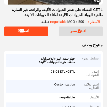
2
6
/
CETL القضاء على شعر الحيوانات الأليفة والرائحة غير السارة
طاهية الهواء للحيوانات الأليفة لعائلة الحيوانات الأليفة
الأسعار：negotiable
MOQ：500 قطعة
افضل سعر
ﺎﺘﺼﻟ ﺍﻶﻧ
منتوج وصف
تسليط الضوء
,
جهاز تنقية الهواء للأحيوانات
منظف هواء للحيوانات الأليفة
إصدار
CB CE ETL+CETL
الشهادات
اسم العلامة
Customization
التجارية
الأسعار
negotiable