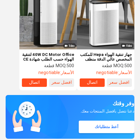
جهاز تنقية الهواء Hepa للمكتب
40W DC Motor Office لتنقية
المخصص عالي الدقة منظف
الهواء حسب الطلب شهادة CE
مستشعر الغبار
FCC للمنزل
500 قطعة
MOQ:
500 قطعة
MOQ:
الأسعار:
negotiable
الأسعار:
negotiable
افضل سعر
اتصال
افضل سعر
اتصال
وفر وقتك
دعنا نتصل بأفضل المنتجات معك.
أعط متطلباتك