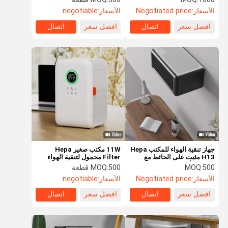
الأسعار:
Negotiated price
الأسعار:
negotiable
افضل سعر
اتصال
افضل سعر
اتصال
جهاز تنقية الهواء للمكتب Hepa
11W مكتب صغير Hepa
H13 مثبت على الحائط مع
Filter محمول لتنقية الهواء
مراقبة الأشعة فوق البنفسجية
XT-KJ070A حسب الطلب
500
MOQ:
500 قطعة
MOQ:
PM2.5
الأسعار:
Negotiated price
الأسعار:
negotiable
افضل سعر
اتصال
افضل سعر
اتصال