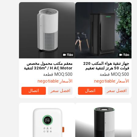
جهاز تنقية هواء المكتب 220
معقم مكتب محمول مخصص
فولت 50 هرتز لتنقية تعقيم
326m³ / H AC Motor لتنقية
البلازما
الهواء الأبيض
500 قطعة
MOQ:
500 قطعة
MOQ:
الأسعار:
negotiable
الأسعار:
negotiable
افضل سعر
اتصال
افضل سعر
اتصال