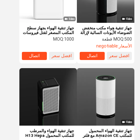
جهاز تنقية هواء مكتب منخفض
جهاز تنقية الهواء بجهاز سطح
الضوضاء الأيونات السالبة لإزالة
المكتب المصغر لقتل فيروسات
الغبار من الجسيمات PM2.5
البكتيريا
500 قطعة
MOQ:
1000
MOQ:
الأسعار:
negotiable
افضل سعر
اتصال
افضل سعر
اتصال
المنزل
المنتجات
فيديوهات
حولنا
جهاز تنقية الهواء المحمول
جهاز تنقية الهواء والمرطب
للمكتب Amazon CE مع فلتر
للمكتب المحمول H13 Hepa