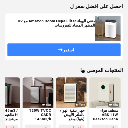
احصل على افضل سعر ل
منقي الهواء Amazon Room Hepa Filter مع UV
المطهر المضاد للفيروسات
استمر
المنتجات الموصى بها
منظف هواء
جهاز تنقية الهواء
120W TVOC
L 145m3 /
ABS 11W
بالفلتر الأبيض
CADR
H طاهية اله
Desktop Hepa
(هيبا) وضع
145m3/h
مرشح هيبا ل
Filter لغرفة
تلقائي مستشعر
مرشح هيبا
667sq Ft
صغيرة
جودة الهواء
منظف الهواء
المساحة