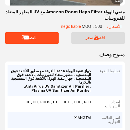
2
7
/
منقي الهواء Amazon Room Hepa Filter مع UV المطهر المضاد
للفيروسات
الأسعار：negotiable
MOQ：500
افضل سعر
ﺎﺘﺼﻟ ﺍﻶﻧ
منتوج وصف
تسليط الضوء
جهاز تنقية الهواء Hepa للغرفة مع مطهر للأشعة فوق
البنفسجية ، مطهر مضاد للفيروسات بالأشعة فوق
البنفسجية ، جهاز تنقية الهواء بالأشعة فوق البنفسجية
بالبلازما
,
,
Anti Virus UV Sanitizer Air Purifier
Plasma UV Sanitizer Air Purifier
إصدار
CE , CB , ROHS , ETL , CETL , FCC , RED
الشهادات
اسم العلامة
XIANGTAI
التجارية