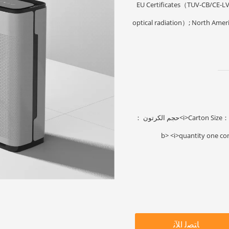
EU Certificates（TUV-CB/CE
optical radiation）; North America Certificates（ETL+CETL
<i>Carton Size： 448*270*700mm;</i> <b>حجم الكرتون ：
ﺎﺘﺼﻟ ﺍﻶﻧ