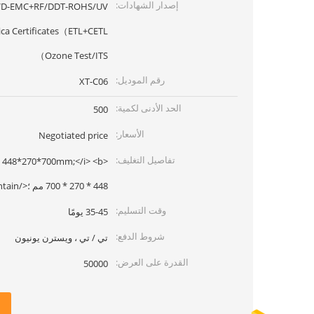
إصدار الشهادات:
-LVD-EMC+RF/DDT-ROHS/UV
Ozone Test/ITS）
رقم الموديل:
XT-C06
الحد الأدنى لكمية:
500
الأسعار:
Negotiated price
تفاصيل التغليف:
448 * 270 * 700 مم ؛</b> <i>quantity one contain
وقت التسليم:
35-45 يومًا
شروط الدفع:
تي / تي ، ويسترن يونيون
القدرة على العرض:
50000