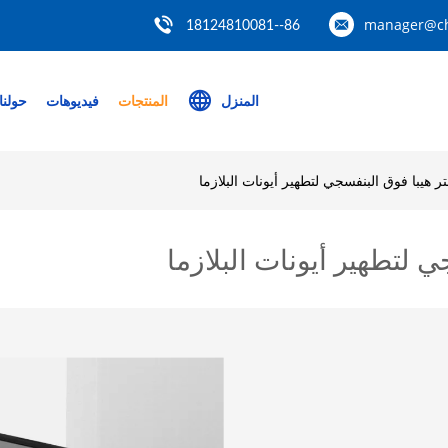
manager@ch
86--18124810081
المنزل
المنتجات
فيديوهات
حولنا
ر هيبا فوق البنفسجي لتطهير أيونات البلازما
ي لتطهير أيونات البلازما