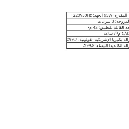
 95W ​​الجهد: 220V50Hz
حة: 3 سرعات
القابلة للتطبيق: 42 م²
/ ساعة
ة بكتيريا الإشريكية القولونية: 99.7٪
 الكانديدا البيضاء: 99.8٪.