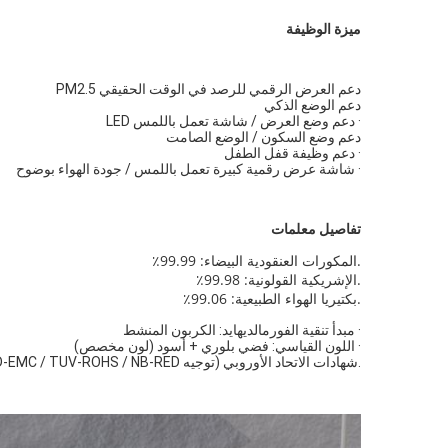
ميزة الوظيفة
دعم العرض الرقمي للرصد في الوقت الحقيقي PM2.5
دعم الوضع الذكي
· دعم وضع العرض / شاشة تعمل باللمس LED
دعم وضع السكون / الوضع الصامت
· دعم وظيفة قفل الطفل
· شاشة عرض رقمية كبيرة تعمل باللمس / جودة الهواء بوضوح
تفاصيل معلمات
.المكورات العنقودية البيضاء: 99.99٪
.الإشريكية القولونية: 99.98٪
.بكتيريا الهواء الطبيعية: 99.06٪
· مبدأ تنقية الفورمالديهايد: الكربون المنشط
· اللون القياسي: فضي بلوري + أسود (لون مخصص)
.شهادات الاتحاد الأوروبي (توجيه SGS-CB / CE-LVD-EMC / TUV-ROHS / NB-RED / إشعاع بصري UV) ؛شهادات أمريكا الشمالية (ETL + اختبار الأوزون CETL / ITS)