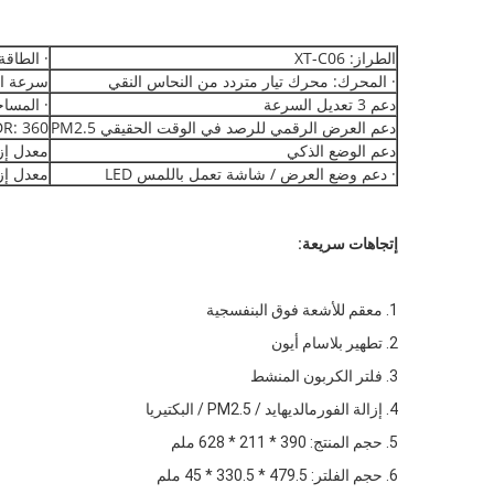
الطراز: XT-C06
· الطاقة المقدرة:
· المحرك: محرك تيار متردد من النحاس النقي
سرعة المرو
دعم 3 تعديل السرعة
· المساحة 
دعم العرض الرقمي للرصد في الوقت الحقيقي PM2.5
CADR: 360 م³ 
دعم الوضع الذكي
معدل إزال
· دعم وضع العرض / شاشة تعمل باللمس LED
معدل إزالة
إتجاهات سريعة:
1. معقم للأشعة فوق البنفسجية
2. تطهير بلاسام أيون
3. فلتر الكربون المنشط
4. إزالة الفورمالديهايد / PM2.5 / البكتيريا
5. حجم المنتج: 390 * 211 * 628 ملم
6. حجم الفلتر: 479.5 * 330.5 * 45 ملم