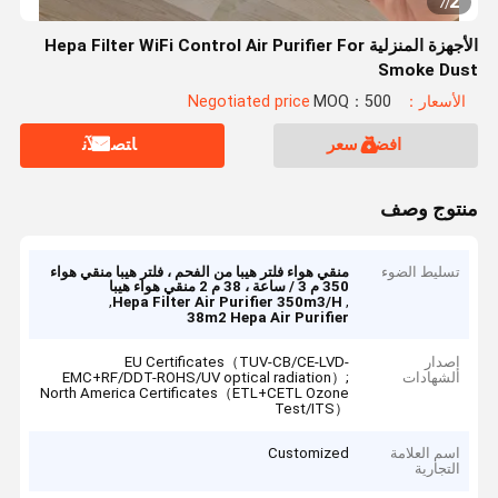
2
7
/
الأجهزة المنزلية Hepa Filter WiFi Control Air Purifier For
Smoke Dust
الأسعار：Negotiated price
MOQ：500
افضل سعر
ﺎﺘﺼﻟ ﺍﻶﻧ
منتوج وصف
تسليط الضوء
منقي هواء فلتر هيبا من الفحم ، فلتر هيبا منقي هواء
350 م 3 / ساعة ، 38 م 2 منقي هواء هيبا
,
,
Hepa Filter Air Purifier 350m3/H
38m2 Hepa Air Purifier
إصدار
EU Certificates（TUV-CB/CE-LVD-
الشهادات
EMC+RF/DDT-ROHS/UV optical radiation）;
North America Certificates（ETL+CETL Ozone
Test/ITS）
اسم العلامة
Customized
التجارية