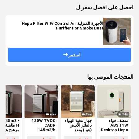
احصل على افضل سعر ل
الأجهزة المنزلية Hepa Filter WiFi Control Air
Purifier For Smoke Dust
استمر
المنتجات الموصى بها
منظف هواء
جهاز تنقية الهواء
120W TVOC
L 145m3 /
ABS 11W
بالفلتر الأبيض
CADR
H طاهية اله
Desktop Hepa
(هيبا) وضع
145m3/h
مرشح هيبا ل
Filter لغرفة
تلقائي مستشعر
مرشح هيبا
667sq Ft