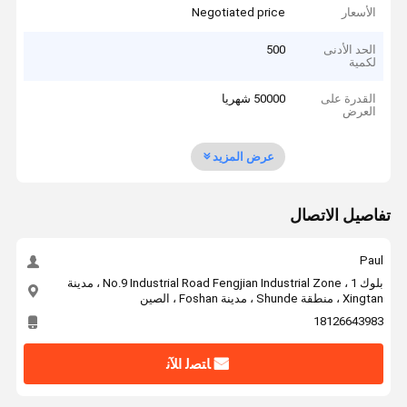
الأسعار
Negotiated price
الحد الأدنى
500
لكمية
القدرة على
50000 شهريا
العرض
عرض المزيد
تفاصيل الاتصال
Paul
بلوك 1 ، No.9 Industrial Road Fengjian Industrial Zone ، مدينة
Xingtan ، منطقة Shunde ، مدينة Foshan ، الصين
18126643983
ﺎﺘﺼﻟ ﺍﻶﻧ