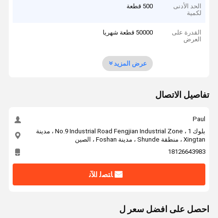
الحد الأدنى
500 قطعة
لكمية
القدرة على
50000 قطعة شهريا
العرض
عرض المزيد
تفاصيل الاتصال
Paul
بلوك 1 ، No.9 Industrial Road Fengjian Industrial Zone ، مدينة
Xingtan ، منطقة Shunde ، مدينة Foshan ، الصين
18126643983
ﺎﺘﺼﻟ ﺍﻶﻧ
احصل على افضل سعر ل