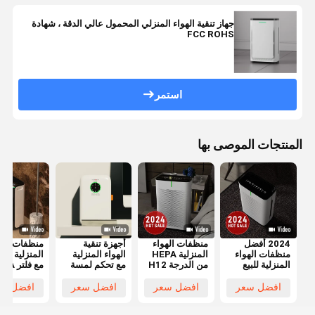
جهاز تنقية الهواء المنزلي المحمول عالي الدقة ، شهادة
FCC ROHS
استمر
المنتجات الموصى بها
2024 أفضل
منظفات الهواء
أجهزة تنقية
منظفات الهو
منظفات الهواء
المنزلية HEPA
الهواء المنزلية
المنزلية الذك
المنزلية للبيع
من الدرجة H12
مع تحكم لمسة
مع فلتر 
لإزالة
لإزالة
محرك DC
حقيقي
الفورمالدهايد و
الفورمالدهايد و
افضل سعر
افضل سعر
افضل سعر
افضل سع
PM25
PM2.5 مع فلتر
الكربون المنشط