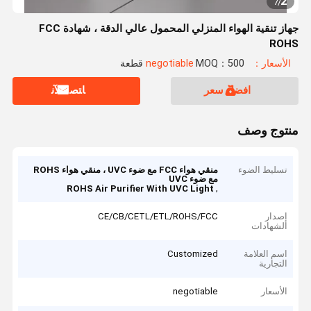
2
7
/
جهاز تنقية الهواء المنزلي المحمول عالي الدقة ، شهادة FCC
ROHS
الأسعار：negotiable
MOQ：500 قطعة
افضل سعر
ﺎﺘﺼﻟ ﺍﻶﻧ
منتوج وصف
تسليط الضوء
منقي هواء FCC مع ضوء UVC ، منقي هواء ROHS
مع ضوء UVC
,
ROHS Air Purifier With UVC Light
إصدار
CE/CB/CETL/ETL/ROHS/FCC
الشهادات
اسم العلامة
Customized
التجارية
الأسعار
negotiable