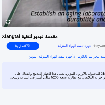
مقدمة فيديو لتنقية Xiangtai
Keywor
أجهزة تنقية الهواء المنزلية
اتصل بنا
يد للجراثيم بالبلازما
#
أجهزة تنقية الهواء المنزلية المؤين
اكتشف جهاز تنقية الهواء بثلاجة Xiangtai Purification DC 5V Home Mini المحمولة بالأوزون المؤين. يعمل هذا الجهاز المدمج والفعال على
التخلص من الروائح الكريهة وتعقيم وتنقية الهواء في الثلاجة أو السيارة أو خزانة الملابس. مع بطارية بسعة 5200 مللي أمبير في الساعة وشحن