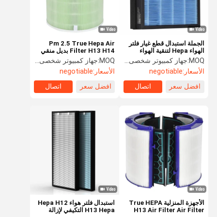
الجملة استبدال قطع غيار فلتر
Pm 2.5 True Hepa Air
الهواء Hepa لتنقية الهواء
Filter H13 H14 بديل منقي
الذكية
الهواء لـ KG500
MOQ:
جهاز كمبيوتر شخصى 1000
MOQ:
جهاز كمبيوتر شخصى 1000
الأسعار:
negotiable
الأسعار:
negotiable
افضل سعر
اتصال
افضل سعر
اتصال
المنزل
المنتجات
فيديوهات
حولنا
الأجهزة المنزلية True HEPA
استبدال فلتر هواء Hepa H12
H13 Air Filter Air Filter
H13 Hepa التكيفي لإزالة