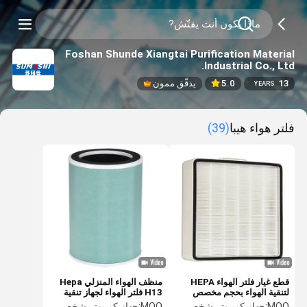
Foshan Shunde Xiangtai Purification Material
Industrial Co., Ltd.
13
5.0
يدقّق ممون
YEARS
فلتر هواء هيبا
(39)
قطع غيار فلتر الهواء HEPA
منظف ​​الهواء المنزلي Hepa
لتنقية الهواء بحجم مخصص
H13 فلتر الهواء لجهاز تنقية
352 * 80
الهواء KG350F-C350 / 1i
MOQ:
جهاز كمبيوتر شخصى 1000
MOQ:
جهاز كمبيوتر شخصى 1000