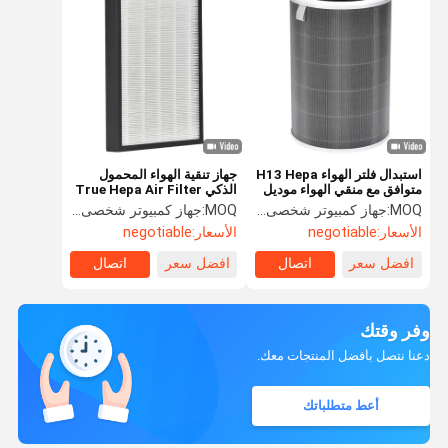
استبدال فلتر الهواء H13 Hepa
جهاز تنقية الهواء المحمول
متوافق مع منقي الهواء موديل
الذكي True Hepa Air Filter
4
للعلامة التجارية المخصصة
MOQ:
جهاز كمبيوتر شخصى 1000
MOQ:
جهاز كمبيوتر شخصى 1000
الأسعار:
negotiable
الأسعار:
negotiable
افضل سعر
اتصال
افضل سعر
اتصال
وفر وقتك
دعنا نتصل بأفضل المنتجات معك.
أعط متطلباتك