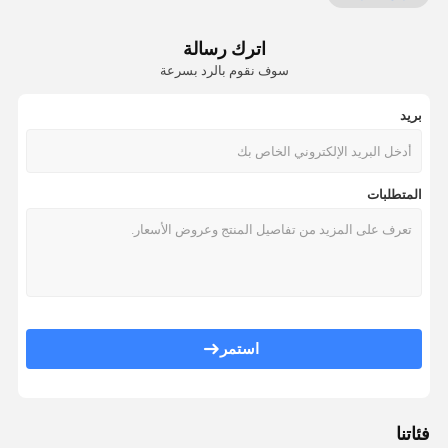
لتنقية الهواء بالأوزون
اترك رسالة
منقي هواء السيارة
سوف نقوم بالرد بسرعة
منظف ​​الهواء هيبا
بريد
جهاز تنقية الهواء بالبلازما
منقي الهواء الأيوني
المتطلبات
معقم الهواء بالأشعة فوق البنفسجية
فلتر هواء هيبا
فلاتر هواء الكربون
استمر
فئاتنا