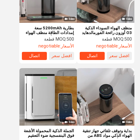
منظف الهواء السوداء الذكية
بطارية 5200mAh سعة
O3 أوزون رائحة الفورمالدهايد
إمدادات الطاقة منظف الهواء
وتطهير مركبات التلوث الخفيفة
الذكي مولد الأوزون
500 قطعة
MOQ:
500 قطعة
MOQ:
الأسعار:
negotiable
الأسعار:
negotiable
افضل سعر
اتصال
افضل سعر
اتصال
المنزل
المنتجات
فيديوهات
حولنا
بداية وتوقف تلقائي جهاز تنقية
الجملة الذكية المحمولة الأشعة
الهواء الذكي مواد ABS من
فوق البنفسجية ضوء التعقيم