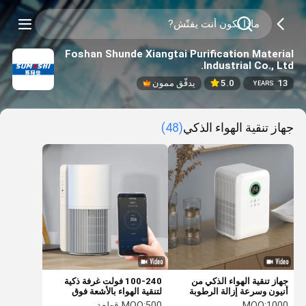
Foshan Shunde Xiangtai Purification Material
Industrial Co., Ltd.
13
5.0
يدقّق ممون
YEARS
جهاز تنقية الهواء الذكي
(48)
جهاز تنقية الهواء الذكي من
100-240 فولت غرفة ذكية
أنيون وسرعة إزالة الرطوبة
لتنقية الهواء بالأشعة فوق
قابلة للتعديل مع فلتر ضوء
البنفسجية منظف هيبا المحمول
1000
MOQ:
500 قطعة
MOQ: