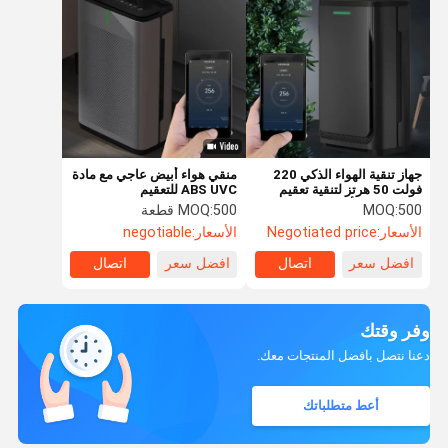
جهاز تنقية الهواء الذكي 220
منقي هواء أبيض عاجي مع مادة
فولت 50 هرتز لتنقية تعقيم
ABS UVC للتعقيم
البلازما في الأماكن المغلقة
500
MOQ:
500 قطعة
MOQ:
الأسعار:
Negotiated price
الأسعار:
negotiable
افضل سعر
اتصال
افضل سعر
اتصال
وفر وقتك
دعنا نتصل بأفضل المنتجات معك.
أعط متطلباتك