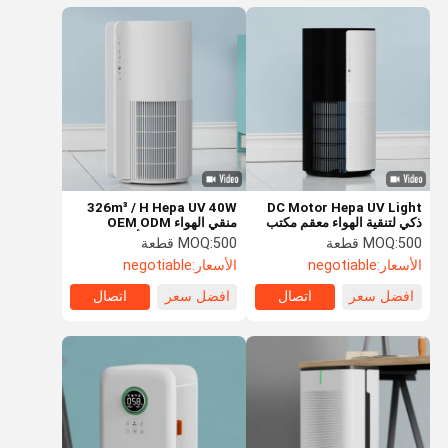
326m³ / H Hepa UV 40W
DC Motor Hepa UV Light
ذكي لتنقية الهواء معقم مكتب
منقي الهواء OEM ODM
مخصص
منظف مستشعر الأشعة تحت
500 قطعة
MOQ:
500 قطعة
MOQ:
الحمراء للغبار
الأسعار:
negotiable
الأسعار:
negotiable
افضل سعر
اتصال
افضل سعر
اتصال