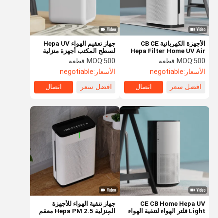
الأجهزة الكهربائية CB CE
جهاز تعقيم الهواء Hepa UV
Hepa Filter Home UV Air
لسطح المكتب أجهزة منزلية
Purifier Y24A
لتنقية الهواء المحمولة
500 قطعة
MOQ:
500 قطعة
MOQ:
الأسعار:
negotiable
الأسعار:
negotiable
افضل سعر
اتصال
افضل سعر
اتصال
المنزل
المنتجات
فيديوهات
حولنا
CE CB Home Hepa UV
جهاز تنقية الهواء للأجهزة
Light فلتر الهواء لتنقية الهواء
المنزلية Hepa PM 2.5 معقم