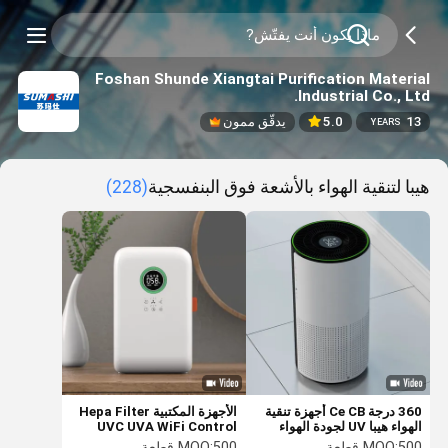
Foshan Shunde Xiangtai Purification Material
Industrial Co., Ltd.
13
5.0
يدقّق ممون
YEARS
هيبا لتنقية الهواء بالأشعة فوق البنفسجية
(228)
360 درجة Ce CB أجهزة تنقية
الأجهزة المكتبية Hepa Filter
الهواء هيبا UV لجودة الهواء
UVC UVA WiFi Control
الداخلي PM2.5 الجسيمات
Smart Air Purifier
500 قطعة
MOQ:
500 قطعة
MOQ: