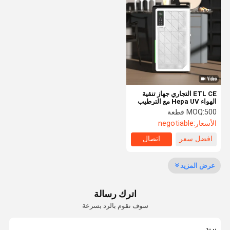
لتنقية الهواء بالأوزون
منقي هواء السيارة
منظف ​​الهواء هيبا
جهاز تنقية الهواء بالبلازما
ETL CE التجاري جهاز تنقية
منقي الهواء الأيوني
الهواء Hepa UV مع الترطيب
والتعقيم
500 قطعة
MOQ:
معقم الهواء بالأشعة فوق البنفسجية
الأسعار:
negotiable
فلتر هواء هيبا
افضل سعر
اتصال
فلاتر هواء الكربون
عرض المزيد
اترك رسالة
سوف نقوم بالرد بسرعة
بريد