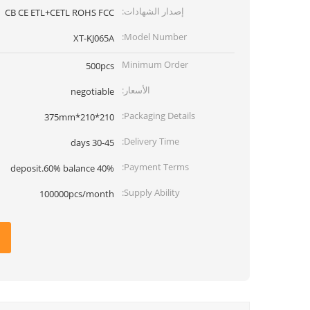
إصدار الشهادات:
CB CE ETL+CETL ROHS FCC
Model Number:
XT-KJ065A
Minimum Order
500pcs
Quantity:
الأسعار:
negotiable
Packaging Details:
210*210*375mm
Delivery Time:
30-45 days
Payment Terms:
40% deposit.60% balance
Supply Ability:
100000pcs/month