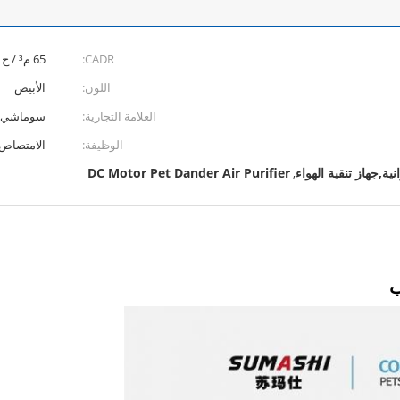
CADR:
65 م³ / ح
اللون:
الأبيض
العلامة التجارية:
سوماشي
الوظيفة:
الامتصاص 
ة,جهاز تنقية الهواء
DC Motor Pet Dander Air Purifier
,
ب