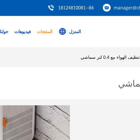
manager@ch
86--18124810081
المنزل
المنتجات
فيديوهات
حولنا
يف الهواء مع 0.4 لتر سماشي