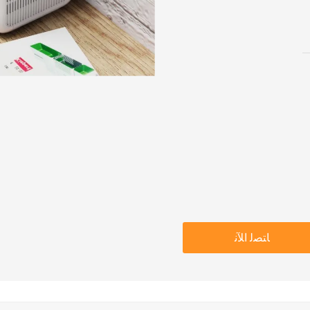
ﺎﺘﺼﻟ ﺍﻶﻧ