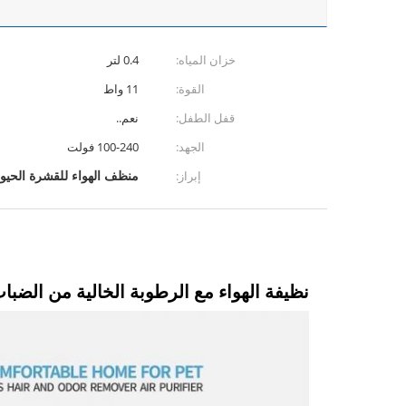
خزان المياه:
0.4 لتر
القوة:
11 واط
قفل الطفل:
نعم..
الجهد:
100-240 فولت
منظف الهواء للقشرة الحيواني
إبراز:
نظيفة الهواء مع الرطوبة الخالية من الضبا