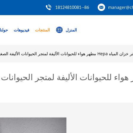
manager@ch
86--18124810081
المنزل
المنتجات
فيديوهات
حولنا
خزان المياه Hepa مطهر هواء للحيوانات الأليفة لمتجر 