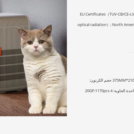
EU Certificates（TUV-CB/CE
optical radiation）; North America Certificates（ETL+CETL
حجم الصندوق الداخلي: 210*210*375MM حجم الكرتون: