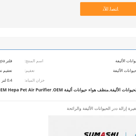
ﺎﺘﺼﻟ ﺍﻶﻧ
انات الأليفة
اسم المنتج:
فلتر Hepa لتنقية الهواء للحيوانات الأليفة للغرفة الصغيرة
تعقيم:
تعقيم تح
خزان المياه:
0.4 لتر
EM Hepa Pet Air Purifier
,
يرة إزالة ددر الحيوانات الأليفة والرائحة