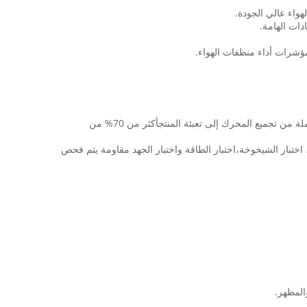
شيانغتاي سكافينغينغ لديها خطين من منتجات تنقية الهواء النهائية، وتعتمد وضع إدارة الإنتاج الخفيف لبناء ورشة عمل 6S،إكمال عملية الإنتاج الكاملة من تجميع المحرك إلى تعبئة المنتجأكثر من 70% من
 اختبار الشيخوخة،اختبار الطاقة واختبار الجهد مقاومة يتم فحص
المظهر.