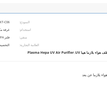
النموذج:
XT-C06
استخدام:
غرفة مك
منقي:
فلتر HEPA
العلامة التجارية:
التخصي
هواء بلازما هيبا UV
Plasma Hepa UV Air Purifier
,
اء بلازما عن بعد