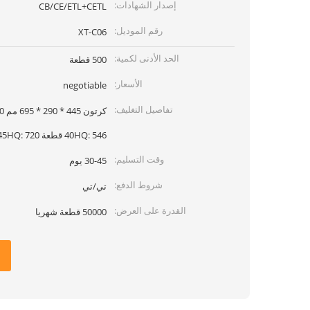
إصدار الشهادات:
CB/CE/ETL+CETL
رقم الموديل:
XT-C06
الحد الأدنى لكمية:
500 قطعة
الأسعار:
negotiable
تفاصيل التغليف:
40HQ: 546 قطعة 45HQ: 720 قطعة
وقت التسليم:
30-45 يوم
شروط الدفع:
تي/تي
القدرة على العرض:
50000 قطعة شهريا