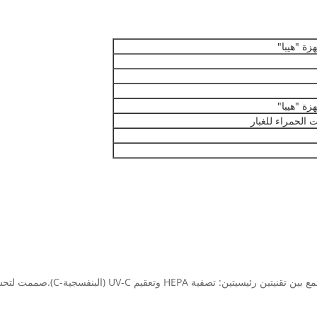
ة "هيبا"
ة "هيبا"
الحمراء للغبار
جهاز تنقية هواء Hepa UV هو نوع من أ