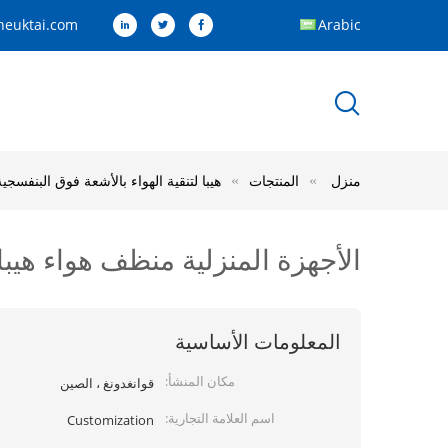
euktai.com
Arabic
منزل
المنتجات
هيبا لتنقية الهواء بالأشعة فوق البنفسجية
الأجهزة المنزلية منظف هواء هيبا UV منظف هواء بلازما عن بع
المعلومات الأساسية
مكان المنشأ:
قوانغدونغ ، الصين
اسم العلامة التجارية:
Customization