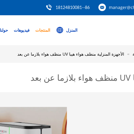
manager@ch
86--18124810081
المنزل
المنتجات
فيديوهات
حولنا
الأجهزة المنزلية منظف هواء هيبا UV منظف هواء بلازما عن بعد
د