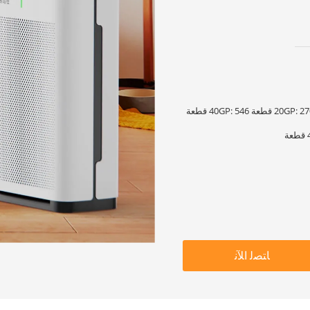
كرتون 445 * 290 * 695 مم 20GP: 270 قطعة 40GP: 546 قطعة
ﺎﺘﺼﻟ ﺍﻶﻧ