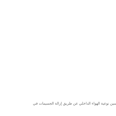
نظمة تنقية الهواء التي تجمع بين تقنيتين رئيسيتين: تصفية HEPA وتعقيم UV-C (البنفسجية-C).صممت لتحسين نوعية الهواء الداخلي عن طريق إزالة الجسيمات في