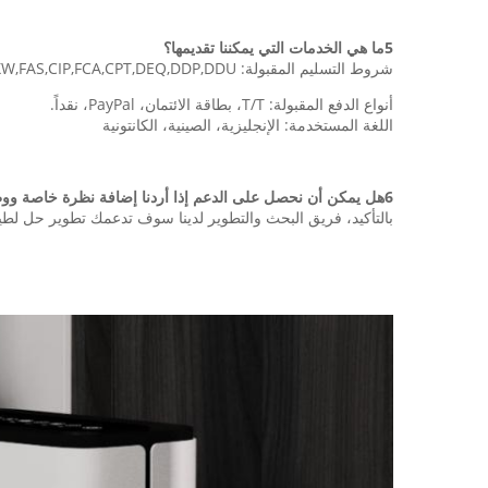
5ما هي الخدمات التي يمكننا تقديمها؟
شروط التسليم المقبولة: FOB,CFR,CIF,EXW,FAS,CIP,FCA,CPT,DEQ,DDP,DDU
أنواع الدفع المقبولة: T/T، بطاقة الائتمان، PayPal، نقداً.
اللغة المستخدمة: الإنجليزية، الصينية، الكانتونية
6هل يمكن أن نحصل على الدعم إذا أردنا إضافة نظرة خاصة ووظيفة ؟
بالتأكيد، فريق البحث والتطوير لدينا سوف تدعمك تطوير حل ل