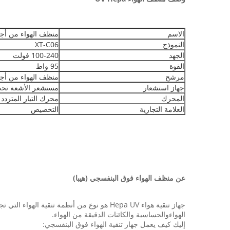
الاسم
منظف الهواء من أجهز
النموذج
XT-C06
الجهد
100-240 فولت
القوة
95 واط
مرشح
منظف الهواء من أجهز
جهاز استشعار
مستشعر الأشعة تحت 
المحرك
محرك التيار المتردد
العلامة التجارية
التخصيص
عن منظف الهواء فوق البنفسجي (هيبا)
الهواءوالحساسية والكائنات الدقيقة من الهواء.
إليك كيف يعمل جهاز تنقية الهواء فوق البنفسجي: