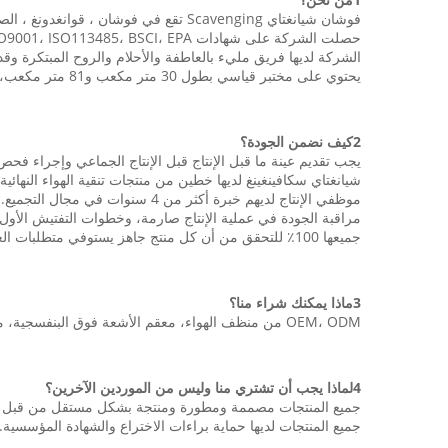
فوشان شيانغتاي Scavenging تقع في فوشان ، قوانغدونغ ، الصين ، تأسست في عام 2014. ملتزمة بتطوير وإنتاج التكنولوجيا العالية ، منظف الهواء عالي الجودة.
حصلت الشركة على شهادات ISO9001، ISO113485، BSCI، EPA وغيرها. المنتجات لديها شهادات CE، CB، ROHS، ETL، FCC وغيرها من الشهادات الهامة.
الشركة لديها فريق مليء بالعاطفة والأحلام والروح المبتكرة وقد
يحتوي على مختبر قياسي بطول 30 متر مكعب و81 متر مكعب، وغرفة اختبار الضوضاء وغرفة اختبار الشيخوخة، والتي تستخدم أساسا لاختبار مؤشرات أداء منظفات الهواء.
2كيف نضمن الجودة؟
يجب تقديم عينة ما قبل الإنتاج قبل الإنتاج الجماعي وإجراء فح
موظفي الإنتاج لديهم خبرة أكثر من 4 سنوات في مجال التجميع.
مراقبة الجودة في عملية الإنتاج صارمة، وخطوات التفتيش الأول، 
جميعها 100٪ للتحقق من أن كل منتج جاهز يستوفي متطلبات العميل قبل الشحن.
3ماذا يمكنك شراء منا؟
OEM، ODM من منظف الهواء، معقم الأشعة فوق البنفسجية، معقم الترطيب ومصفح الهواء عالي الكفاءة/مرشح الكربون المنشط.
4لماذا يجب أن تشتري منا وليس من الموردين الآخرين؟
جميع المنتجات مصممة ومطورة ومنتجة بشكل مستقل من قبل مصنعنا ، ولدينا فريق من 5-7 مهندسين
جميع المنتجات لديها حماية براءات الاختراع والشهادة المؤسسية