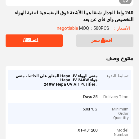
2
7
/
240 واط الجدار شنقا هيبا الأشعة فوق البنفسجية لتنقية الهواء
التخصيص واي فاي عن بعد
الأسعار：negotiable
MOQ：500PCS
افضل سعر
ﺎﺘﺼﻟ ﺍﻶﻧ
منتوج وصف
تسليط الضوء
منقي الهواء Hepa UV المعلق على الحائط ، منقي
هواء Hepa UV 240W
,
240W Hepa UV Air Purifier
35 Days
Delivery Time
500PCS
Minimum
Order
Quantity
XT-KJ1200
Model
Number