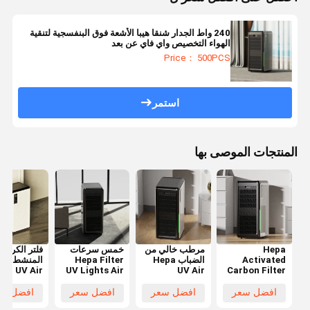
240 واط الجدار شنقا هيبا الأشعة فوق البنفسجية لتنقية
الهواء التخصيص واي فاي عن بعد
Price： 500PCS
استمر
المنتجات الموصى بها
Hepa
مرطب خالي من
خمس سرعات
فلتر الكربون
Activated
الضباب Hepa
Hepa Filter
المنش
UV Air
UV Lights Air
UV Air
Carbon Filter
Purifier
Purifier ABS
Purifier 1059
Air Purifier
WiFi Remote
CFM معلق على
Material OEM
59CFM CB
افضل سعر
افضل سعر
افضل سعر
افضل سع
Wall Mounted
الحائط
ertificate