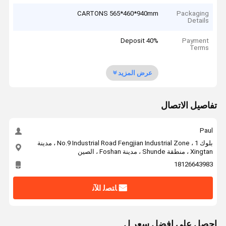
CARTONS 565*460*940mm
Packaging
Details
40% Deposit
Payment
Terms
عرض المزيد
تفاصيل الاتصال
Paul
بلوك 1 ، No.9 Industrial Road Fengjian Industrial Zone ، مدينة
Xingtan ، منطقة Shunde ، مدينة Foshan ، الصين
18126643983
ﺎﺘﺼﻟ ﺍﻶﻧ
احصل على افضل سعر ل