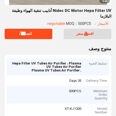
2
5
/
Nidec DC Motor Hepa Filter UV أنابيب تنقية الهواء وظيفة
البلازما
الأسعار：negotiable
MOQ：500PCS
افضل سعر
ﺎﺘﺼﻟ ﺍﻶﻧ
منتوج وصف
تسليط الضوء
Hepa Filter UV Tubes Air Purifier ، Plasma
UV Tubes Air Purifier
,
Plasma UV Tubes Air Purifier
35 Days
Delivery Time
500PCS
Minimum
Order
Quantity
XT-KJ1200
Model
Number