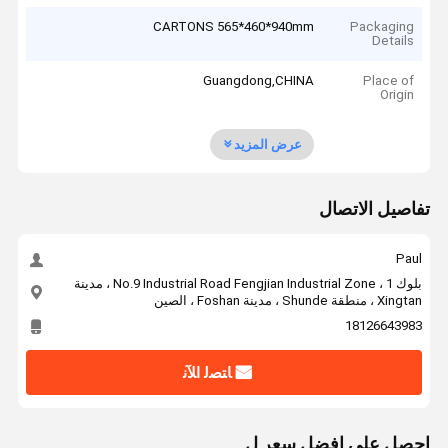
CARTONS 565*460*940mm
Packaging
Details
Guangdong,CHINA
Place of
Origin
عرض المزيد
تفاصيل الاتصال
Paul
بلوك 1 ، No.9 Industrial Road Fengjian Industrial Zone ، مدينة
Xingtan ، منطقة Shunde ، مدينة Foshan ، الصين
18126643983
ﺎﺘﺼﻟ ﺍﻶﻧ
احصل على افضل سعر ل