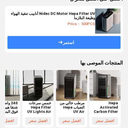
Nidec DC Motor Hepa Filter UV أنابيب تنقية الهواء
وظيفة البلازما
Price： 500PCS
استمر
المنتجات الموصى بها
Hepa
مرطب خالي من
خمس سرعات
240 واط ا
Activated
الضباب Hepa
Hepa Filter
شنقا هيبا ال
Carbon Filter
UV Air
UV Lights Air
فوق البنفسج
Air Purifier
Purifier 1059
Purifier ABS
لتنقية الهواء
WiFi Remote
CFM معلق على
Material OEM
التخصيص وا
افضل سعر
افضل سعر
افضل سعر
افضل سع
Wall Mounted
الحائط
فاي عن بعد