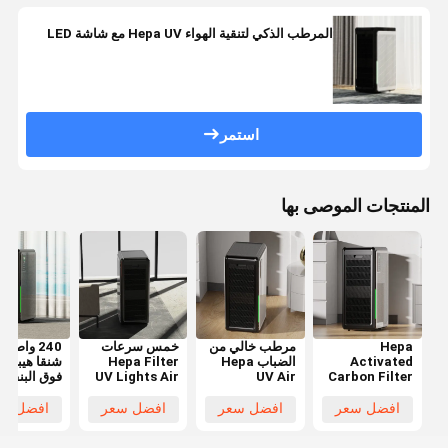
المرطب الذكي لتنقية الهواء Hepa UV مع شاشة LED
استمر
المنتجات الموصى بها
Hepa
مرطب خالي من
خمس سرعات
240 واط ا
Activated
الضباب Hepa
Hepa Filter
شنقا هيبا ال
Carbon Filter
UV Air
UV Lights Air
فوق البنفسج
Air Purifier
Purifier 1059
Purifier ABS
لتنقية الهواء
WiFi Remote
CFM معلق على
Material OEM
التخصيص وا
افضل سعر
افضل سعر
افضل سعر
افضل سع
Wall Mounted
الحائط
فاي عن بعد