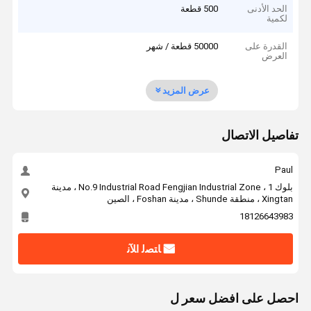
الحد الأدنى
500 قطعة
لكمية
القدرة على
50000 قطعة / شهر
العرض
عرض المزيد
تفاصيل الاتصال
Paul
بلوك 1 ، No.9 Industrial Road Fengjian Industrial Zone ، مدينة
Xingtan ، منطقة Shunde ، مدينة Foshan ، الصين
18126643983
ﺎﺘﺼﻟ ﺍﻶﻧ
احصل على افضل سعر ل