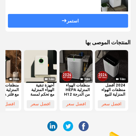
استمر
المنتجات الموصى بها
2024 أفضل
منظفات الهواء
أجهزة تنقية
منظفات الهو
منظفات الهواء
المنزلية HEPA
الهواء المنزلية
المنزلية الذك
المنزلية للبيع
من الدرجة H12
مع تحكم لمسة
مع فلتر 
لإزالة
لإزالة
محرك DC
حقيقي
الفورمالدهايد و
الفورمالدهايد و
افضل سعر
افضل سعر
افضل سعر
افضل سع
PM25
PM2.5 مع فلتر
الكربون المنشط