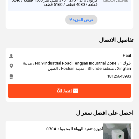
تفاصيل التغليف
كرتون 210 * 210 * 375 مللي متر 1560 قطعة / 3240
قطعة / 4080 قطعة / 5160 قطعة
عرض المزيد
تفاصيل الاتصال
Paul
بلوك 1 ، No.9 Industrial Road Fengjian Industrial Zone ، مدينة
Xingtan ، منطقة Shunde ، مدينة Foshan ، الصين
18126643983
ﺎﺘﺼﻟ ﺍﻶﻧ
احصل على افضل سعر ل
أجهزة تنقية الهواء المحمولة 070A