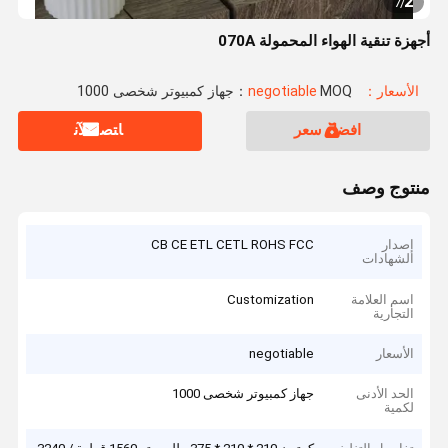
2
7
/
أجهزة تنقية الهواء المحمولة 070A
الأسعار：negotiable
MOQ：جهاز كمبيوتر شخصى 1000
افضل سعر
ﺎﺘﺼﻟ ﺍﻶﻧ
منتوج وصف
إصدار
CB CE ETL CETL ROHS FCC
الشهادات
اسم العلامة
Customization
التجارية
الأسعار
negotiable
الحد الأدنى
جهاز كمبيوتر شخصى 1000
لكمية