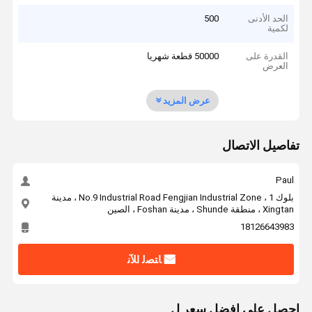
الحد الأدنى
500
لكمية
القدرة على
50000 قطعة شهريا
العرض
عرض المزيد
تفاصيل الاتصال
Paul
بلوك 1 ، No.9 Industrial Road Fengjian Industrial Zone ، مدينة
Xingtan ، منطقة Shunde ، مدينة Foshan ، الصين
18126643983
ﺎﺘﺼﻟ ﺍﻶﻧ
احصل على افضل سعر ل