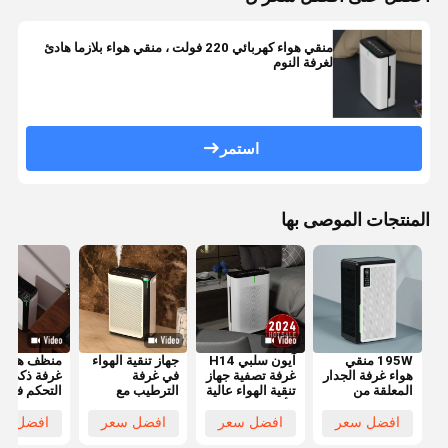
منقي هواء كهربائي 220 فولت ، منقي هواء بلازما هادئ
لغرفة النوم
استمر
المنتجات الموصى بها
195W منقي
آيون سلبي H14
جهاز تنقية الهواء
منظف هواء
هواء غرفة الجدار
غرفة تصفية جهاز
في غرفة
غرفة ذكي م
المعلقة من
تنقية الهواء عالية
الترطيب مع
التحكم في
Tuya WiFi
الأداء
مرشح H13
الكربون ال
التحكم في
Hepa الحقيقي
H13 هيبا تو
افضل سعر
افضل سعر
افضل سعر
افضل سع
مرطب المنزل
سعة خزان المياه
واي فاي