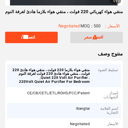
1
1
/
منقي هواء كهربائي 220 فولت ، منقي هواء بلازما هادئ لغرفة النوم
الأسعار：Negotiated
MOQ：500
افضل سعر
ﺎﺘﺼﻟ ﺍﻶﻧ
منتوج وصف
تسليط الضوء
منقي هواء بلازما 220 فولت ، منقي هواء هادئ 220
فولت ، منقي هواء هادئ 220 فولت لغرفة النوم
,
,
Quiet 220 Volt Air Purifier
220Volt Quiet Air Purifier For Bedroom
إصدار
CE/CB/CETL/ETL/ROHS/FCC/Patent
الشهادات
اسم العلامة
Xiangtai
التجارية
الأسعار
Negotiated