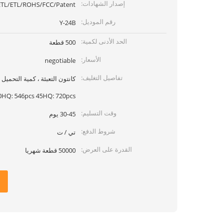
إصدار الشهادات:
ETL/ETL/ROHS/FCC/Patent
رقم الموديل:
Y-24B
الحد الأدنى لكمية:
500 قطعة
الأسعار:
negotiable
تفاصيل التغليف:
0HQ: 546pcs 45HQ: 720pcs
وقت التسليم:
30-45 يوم
شروط الدفع:
تي / ت
القدرة على العرض:
50000 قطعة شهريا