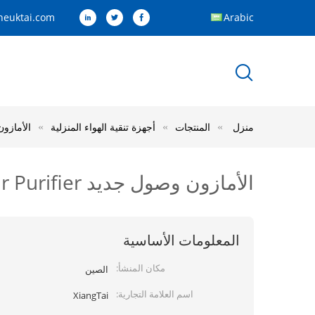
euktai.com
Arabic
منزل
المنتجات
أجهزة تنقية الهواء المنزلية
الأمازون وصول جديد r Purifier
الأمازون وصول جديد Hepa Home Air Purifier التعقيم والتطهير بالأشعة فوق البنفسجية
المعلومات الأساسية
مكان المنشأ:
الصين
اسم العلامة التجارية:
XiangTai