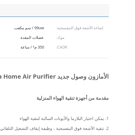
إضاءة الأشعة فوق البنفسجية:
99uw / سم مكعب
مواد:
عضلات المعدة
CADR:
350 م³ / ساعة
الأمازون وصول جديد Hepa Home Air Purifier والتعقيم بالأشعة فوق البنفسجية والتطهير
مقدمة من أجهزة تنقية الهواء المنزلية
1. يمكن اختيار البلازما والأيونات السالبة لتنقية الهواء
2. تنقية الأشعة فوق البنفسجية ، وظيفة إيقاف التشغيل التلقائي بالكامل تجعلها أكثر ملاءمة للاستخدام