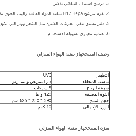
3. مرشح استبدال التلقائي تذكير
4. يقوم مرشح H12 Hepa بتنقية المواد العالقة والهباء الجوي بكفاءة
5. فلتر مسبق ينقي الجزيئات الكبيرة مثل الشعر ووبر التي تكون فوق PM20
6. تصميم معياري لسهولة الاستخدام
وصف المنتج
جهاز تنقية الهواء المنزلي
التطهير
UVC
تناسب المنطقة
دار التمريض والمدارس
سرعة الرياح
3 سرعات
القوة المصنفة
120 واط
حجم المنتج
390 * 230 * 625 ملم
الوزن الإجمالي
10 كجم
ميزة المنتج
جهاز تنقية الهواء المنزلي