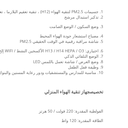
1. جسيمات PM2.5 لتنقية الهواء (H12) ، تنقية تعقيم البلازما ، تعقيم UVC ، أنبوب مصباح UVC قطعة واحدة
2. تذكير استبدال مرشح
3. وضع السكون / الوضع الصامت
4. مصباح استشعار جودة الهواء المحيط
5. شاشة مراقبة رقمية في الوقت الحقيقي PM2.5
6. اختياري: H13 / H14 HEPA / O3 الأكسجين النشط / WIFI إلخ
7. الوضع التلقائي الذكي
8. وضع العرض / شاشة تعمل باللمس LED
9. وظيفة قفل الطفل
10. مناسبة للمدارس والمستشفيات ودور رعاية المسنين والبنوك والمكاتب والأماكن المزدحمة للتعقيم والتطهير
تخصيص
جهاز تنقية الهواء المنزلي
الفولطية المقدرة: 220 فولت / 50 هرتز
الطاقة المقدرة: 120 واط