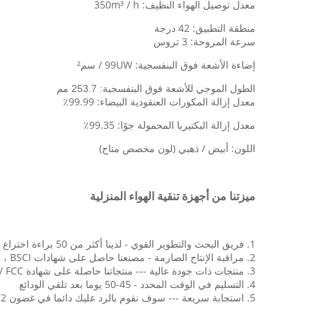
معدل توصيل الهواء النظيف: 350m³ / h
منطقة التطبيق: 42 درجة
سرعة المروحة: 3 تروس
إضاءة الأشعة فوق البنفسجية: 99UW / سم²
الطول الموجي للأشعة فوق البنفسجية: 253.7 مم
معدل إزالة المكورات العنقودية البيضاء: 99.99٪
معدل إزالة البكتيريا المحمولة جوًا: 99.35٪
اللون: أبيض / ذهبي (لون مخصص متاح)
ميزتنا من أجهزة تنقية الهواء المنزلية
1. فريق البحث والتطوير القوي - لدينا أكثر من 50 براءة اختراع خاصة
2. مراقبة الإنتاج الصارمة - مصنعنا حاصل على شهادات ISO9001 ، ISO13485 ، BSCI و EPA
3. منتجات ذات جودة عالية --- منتجاتنا حاصلة على شهادة CE / CB / ROHS / ETL / CETL / FCC
4. التسليم في الوقت المحدد - 45-50 يوما بعد تلقي الودائع
5. استجابة سريعة --- سوف نقوم بالرد عليك دائما في غضون 12 ساعة