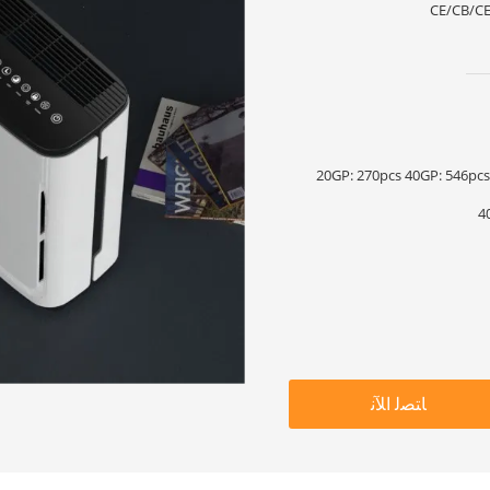
CE/CB/C
كانتون التعبئة ، كمية التحميل 20GP: 270pcs 40GP: 546pcs
4
ﺎﺘﺼﻟ ﺍﻶﻧ