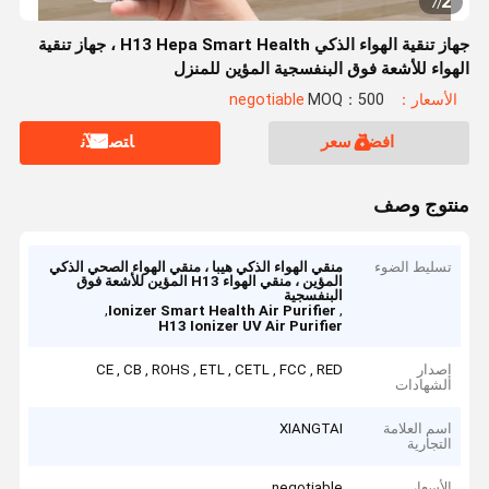
2
7
/
جهاز تنقية الهواء الذكي H13 Hepa Smart Health ، جهاز تنقية
الهواء للأشعة فوق البنفسجية المؤين للمنزل
الأسعار：negotiable
MOQ：500
افضل سعر
ﺎﺘﺼﻟ ﺍﻶﻧ
منتوج وصف
تسليط الضوء
منقي الهواء الذكي هيبا ، منقي الهواء الصحي الذكي
المؤين ، منقي الهواء H13 المؤين للأشعة فوق
البنفسجية
,
,
Ionizer Smart Health Air Purifier
H13 Ionizer UV Air Purifier
إصدار
CE , CB , ROHS , ETL , CETL , FCC , RED
الشهادات
اسم العلامة
XIANGTAI
التجارية
الأسعار
negotiable