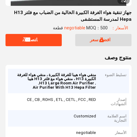
2
7
/
جهاز تنقية هواء الغرفة الكبيرة الخالية من الضباب مع فلتر H13
Hepa لمدرسة المستشفى
الأسعار：negotiable
MOQ：500 قطعة
افضل سعر
ﺎﺘﺼﻟ ﺍﻶﻧ
منتوج وصف
تسليط الضوء
منقي هواء هيبا للغرفة الكبيرة ، منقي هواء للغرفة
الكبيرة H13 ، منقي هواء مع فلتر H13 هيبا
,
,
H13 Large Room Air Purifier
Air Purifier With H13 Hepa Filter
إصدار
CE , CB , ROHS , ETL , CETL , FCC , RED
الشهادات
اسم العلامة
Customized
التجارية
الأسعار
negotiable