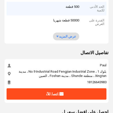
الحد الأدنى
500 قطعة
لكمية
القدرة على
50000 قطعة شهريا
العرض
عرض المزيد
تفاصيل الاتصال
Paul
بلوك 1 ، No.9 Industrial Road Fengjian Industrial Zone ، مدينة
Xingtan ، منطقة Shunde ، مدينة Foshan ، الصين
18126643983
ﺎﺘﺼﻟ ﺍﻶﻧ
احصل على افضل سعر ل