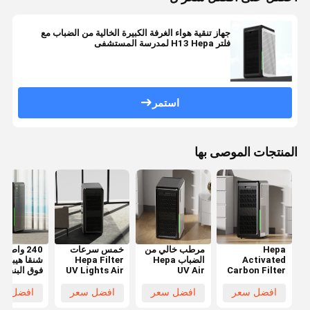
جهاز تنقية هواء الغرفة الكبيرة الخالية من الضباب مع
فلتر H13 Hepa لمدرسة المستشفى
استمر
المنتجات الموصى بها
Hepa
مرطب خالي من
خمس سرعات
240 واط ا
Activated
الضباب Hepa
Hepa Filter
شنقا هيبا ال
Carbon Filter
UV Air
UV Lights Air
فوق البنفسج
Air Purifier
Purifier 1059
Purifier ABS
لتنقية الهواء
WiFi Remote
CFM معلق على
Material OEM
التخصيص وا
افضل سعر
افضل سعر
افضل سعر
افضل سع
Wall Mounted
الحائط
فاي عن بعد