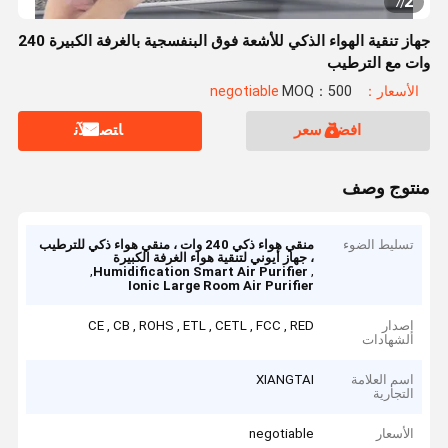
2
7
/
جهاز تنقية الهواء الذكي للأشعة فوق البنفسجية بالغرفة الكبيرة 240
وات مع الترطيب
الأسعار：negotiable
MOQ：500
افضل سعر
ﺎﺘﺼﻟ ﺍﻶﻧ
منتوج وصف
تسليط الضوء
منقي هواء ذكي 240 وات ، منقي هواء ذكي للترطيب
، جهاز أيوني لتنقية هواء الغرفة الكبيرة
,
,
Humidification Smart Air Purifier
Ionic Large Room Air Purifier
إصدار
CE , CB , ROHS , ETL , CETL , FCC , RED
الشهادات
اسم العلامة
XIANGTAI
التجارية
الأسعار
negotiable