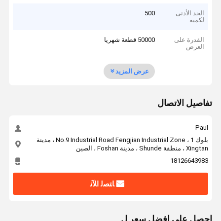
الحد الأدنى
500
لكمية
القدرة على
50000 قطعة شهريا
العرض
عرض المزيد
تفاصيل الاتصال
Paul
بلوك 1 ، No.9 Industrial Road Fengjian Industrial Zone ، مدينة
Xingtan ، منطقة Shunde ، مدينة Foshan ، الصين
18126643983
ﺎﺘﺼﻟ ﺍﻶﻧ
احصل على افضل سعر ل