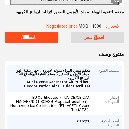
2
4
/
معقم لتنقية الهواء بمولد الأوزون الصغير لإزالة الروائح الكريهة
الأسعار：Negotiated price
MOQ：1000
افضل سعر
ﺎﺘﺼﻟ ﺍﻶﻧ
منتوج وصف
تسليط الضوء
معقم منقي الهواء بمولد الأوزون ، جهاز تنقية الهواء
بمولد الأوزون الصغير ، معقم لتنقية الهواء لإزالة
الروائح الكريهة
,
,
Mini Ozone Generator Air Purifier
Deodorization Air Purifier Sterilizer
إصدار
EU Certificates（TUV-CB/CE-LVD-
الشهادات
EMC+RF/DDT-ROHS/UV optical radiation）;
North America Certificates（ETL+CETL Ozone
Test/ITS）
اسم العلامة
Xiangtai
التجارية