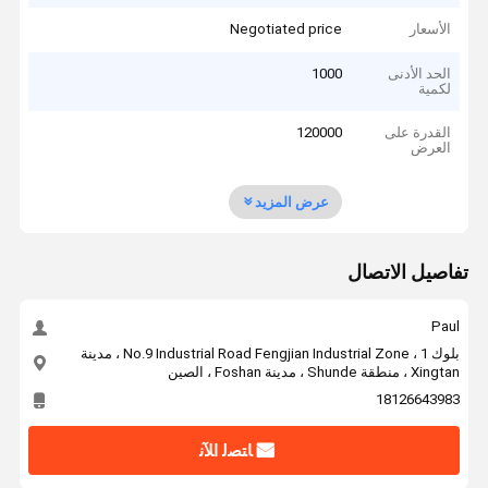
الأسعار
Negotiated price
الحد الأدنى
1000
لكمية
القدرة على
120000
العرض
عرض المزيد
تفاصيل الاتصال
Paul
بلوك 1 ، No.9 Industrial Road Fengjian Industrial Zone ، مدينة
Xingtan ، منطقة Shunde ، مدينة Foshan ، الصين
18126643983
ﺎﺘﺼﻟ ﺍﻶﻧ