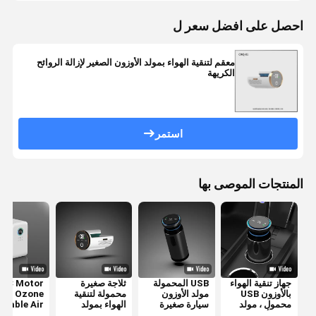
احصل على افضل سعر ل
معقم لتنقية الهواء بمولد الأوزون الصغير لإزالة الروائح
الكريهة
استمر
المنتجات الموصى بها
جهاز تنقية الهواء
USB المحمولة
ثلاجة صغيرة
DC Motor
بالأوزون USB
مولد الأوزون
محمولة لتنقية
Ozone
محمول ، مولد
سيارة صغيرة
الهواء بمولد
rtable Air
صغير أنيون
لتنقية الهواء
الأوزون ومزيل
Purifier