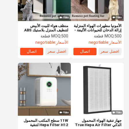
الأمونيا مطهرات الهواء المنزلية
منظف هواء للبيت الأبيض
إزالة الدخان للحيوانات الأليفة -
لتنظيف المنزل بلاستيك ABS
حياة ودية
500 قطعة
MOQ:
500 قطعة
MOQ:
الأسعار:
negotiable
الأسعار:
negotiable
افضل سعر
اتصال
افضل سعر
اتصال
المنزل
المنتجات
فيديوهات
حولنا
جهاز تنقية الهواء المحمول
11W سطح المكتب المحمول
الذكي True Hepa Air Filter
Hepa Filter H12 لتنقية