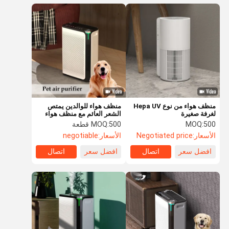
منظف هواء من نوع Hepa UV
منظف هواء للوالدين يمتص
لغرفة صغيرة
الشعر العائم مع منظف هواء
هيبا
500
MOQ:
500 قطعة
MOQ:
الأسعار:
Negotiated price
الأسعار:
negotiable
افضل سعر
اتصال
افضل سعر
اتصال