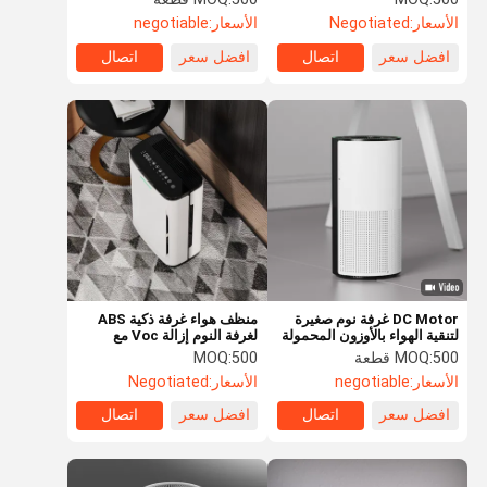
الأسعار:
Negotiated
الأسعار:
negotiable
افضل سعر
اتصال
افضل سعر
اتصال
DC Motor غرفة نوم صغيرة
منظف هواء غرفة ذكية ABS
لتنقية الهواء بالأوزون المحمولة
لغرفة النوم إزالة Voc مع
مع ضوء الأشعة فوق البنفسجية
مرشحات منظف هواء Hepa
500 قطعة
MOQ:
500
MOQ:
OEM ODM
الأسعار:
negotiable
الأسعار:
Negotiated
افضل سعر
اتصال
افضل سعر
اتصال