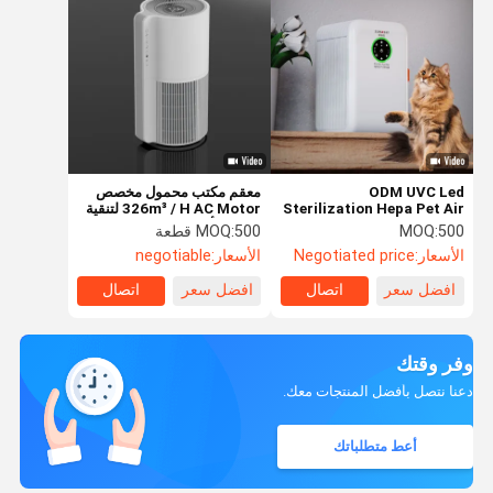
ODM UVC Led
معقم مكتب محمول مخصص
Sterilization Hepa Pet Air
326m³ / H AC Motor لتنقية
Purifier لمتجر الحيوانات
الهواء الأبيض
500
MOQ:
500 قطعة
MOQ:
الأليفة الصغير إزالة ددر
الأسعار:
Negotiated price
الأسعار:
negotiable
الحيوانات الأليفة والرائحة
افضل سعر
اتصال
افضل سعر
اتصال
وفر وقتك
دعنا نتصل بأفضل المنتجات معك.
أعط متطلباتك